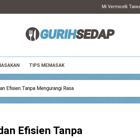
Mi Vermicelli Taiw
Resep Niu Rou Mia
Eksplorasi Gastronomi: 10 Makanan Khas Eropa yang Harus 
ihsedap.id
Resep Sedap Kari Bihu
.id
Mi Vermicelli Taiw
MASAKAN
TIPS MEMASAK
Resep Niu Rou Mia
n Efisien Tanpa Mengurangi Rasa
Eksplorasi Gastronomi: 10 Makanan Khas Eropa yang Harus 
an Efisien Tanpa