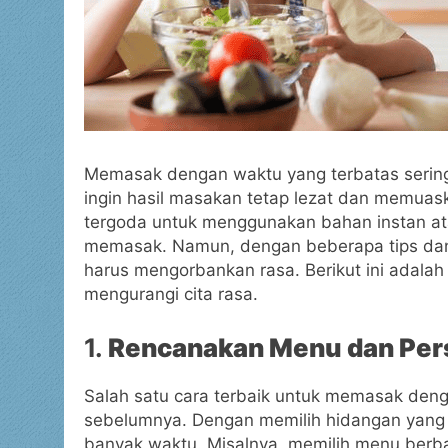
Memasak dengan waktu yang terbatas sering 
ingin hasil masakan tetap lezat dan memuas
tergoda untuk menggunakan bahan instan a
memasak. Namun, dengan beberapa tips dan 
harus mengorbankan rasa. Berikut ini adalah
mengurangi cita rasa.
1.
Rencanakan Menu dan Per
Salah satu cara terbaik untuk memasak den
sebelumnya. Dengan memilih hidangan yan
banyak waktu. Misalnya, memilih menu berb