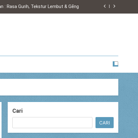
an : Rasa Gurih, Tekstur Lembut & Gēng
n: Kaldu Gurih, Daging Lembut, Otentik
Dicoba Setidaknya Sekali Seumur Hidup
n Tabona Khas Medan: Tips & Cara Buat
an : Rasa Gurih, Tekstur Lembut & Gēng
n: Kaldu Gurih, Daging Lembut, Otentik
Dicoba Setidaknya Sekali Seumur Hidup
Cari
CARI