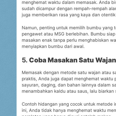
menghemat waktu dalam memasak. Anda bis
sudah dicampur dengan rempah-rempah alami
juga memberikan rasa yang kaya dan otenti
Namun, penting untuk memilih bumbu yang t
pengawet atau MSG berlebihan. Bumbu sia
masakan enak tanpa perlu menghabiskan w
menyiapkan bumbu dari awal.
5.
Coba Masakan Satu Wajan 
Memasak dengan metode satu wajan atau sat
praktis, Anda juga dapat menghemat waktu 
sayuran, daging, dan bahan lainnya dalam sat
menambahkan kaldu atau saus, lalu biarka
Contoh hidangan yang cocok untuk metode in
ini, Anda tidak hanya menghemat waktu mem