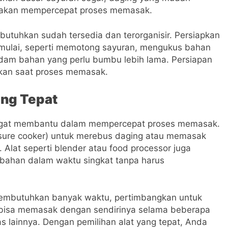
i akan mempercepat proses memasak.
butuhkan sudah tersedia dan terorganisir. Persiapkan
ulai, seperti memotong sayuran, mengukus bahan
am bahan yang perlu bumbu lebih lama. Persiapan
kan saat proses memasak.
ng Tepat
angat membantu dalam mempercepat proses memasak.
sure cooker) untuk merebus daging atau memasak
 Alat seperti blender atau food processor juga
bahan dalam waktu singkat tanpa harus
embutuhkan banyak waktu, pertimbangkan untuk
 bisa memasak dengan sendirinya selama beberapa
s lainnya. Dengan pemilihan alat yang tepat, Anda