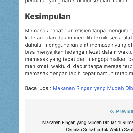
peralatan yang harus dicuci setelah makan.
Kesimpulan
Memasak cepat dan efisien tanpa menguran
keterampilan dalam memilih teknik serta al
dahulu, menggunakan alat memasak yang ef
bisa menyajikan hidangan lezat dalam waktu
memasak yang tepat dan mengoptimalkan pen
menikmati waktu di dapur tanpa merasa terb
memasak dengan lebih cepat namun tetap m
Baca juga :
Makanan Ringan yang Mudah Dibu
Previou
Navigasi
pos
Makanan Ringan yang Mudah Dibuat di Ruma
Camilan Sehat untuk Waktu Sant