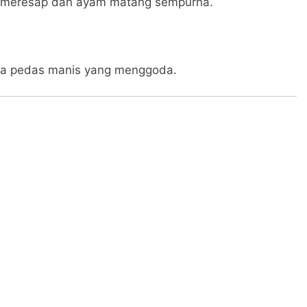
u meresap dan ayam matang sempurna.
asa pedas manis yang menggoda.