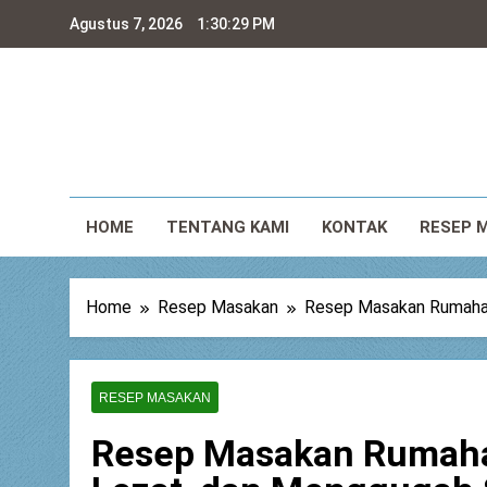
Skip
Agustus 7, 2026
1:30:31 PM
to
content
Gur
Gurihsedap
HOME
TENTANG KAMI
KONTAK
RESEP 
Home
Resep Masakan
Resep Masakan Rumahan 
RESEP MASAKAN
Resep Masakan Rumahan