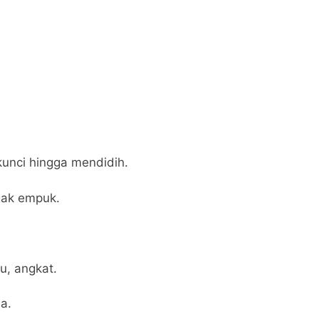
unci hingga mendidih.
gak empuk.
u, angkat.
a.