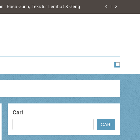
an : Rasa Gurih, Tekstur Lembut & Gēng
n: Kaldu Gurih, Daging Lembut, Otentik
Dicoba Setidaknya Sekali Seumur Hidup
n Tabona Khas Medan: Tips & Cara Buat
an : Rasa Gurih, Tekstur Lembut & Gēng
n: Kaldu Gurih, Daging Lembut, Otentik
Dicoba Setidaknya Sekali Seumur Hidup
Cari
CARI