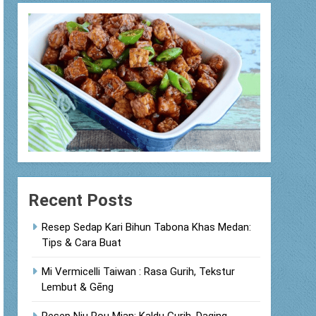
Recent Posts
Resep Sedap Kari Bihun Tabona Khas Medan:
Tips & Cara Buat
Mi Vermicelli Taiwan : Rasa Gurih, Tekstur
Lembut & Gēng
Resep Niu Rou Mian: Kaldu Gurih, Daging